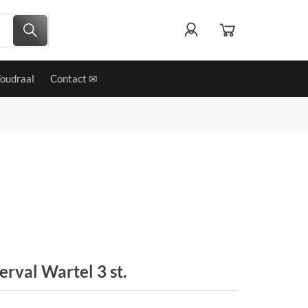
Foudraal
Contact ✉
rval Wartel 3 st.