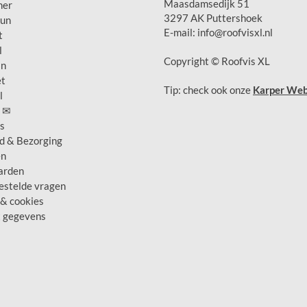
Maasdamsedijk 51
er
3297 AK Puttershoek
eun
E-mail: info@roofvisxl.nl
t
l
Copyright © Roofvis XL
jn
t
Tip: check ook onze
Karper We
l
t ✉
s
jd & Bezorging
en
arden
stelde vragen
 & cookies
 gegevens