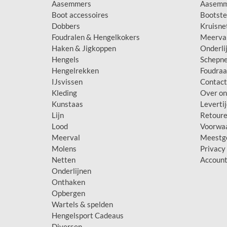
Aasemmers
Aasemm
Boot accessoires
Bootst
Dobbers
Kruisne
Foudralen & Hengelkokers
Meerva
Haken & Jigkoppen
Onderli
Hengels
Schepne
Hengelrekken
Foudraa
IJsvissen
Contac
Kleding
Over on
Kunstaas
Leverti
Lijn
Retour
Lood
Voorwa
Meerval
Meestge
Molens
Privacy
Netten
Account
Onderlijnen
Onthaken
Opbergen
Wartels & spelden
Hengelsport Cadeaus
Diversen