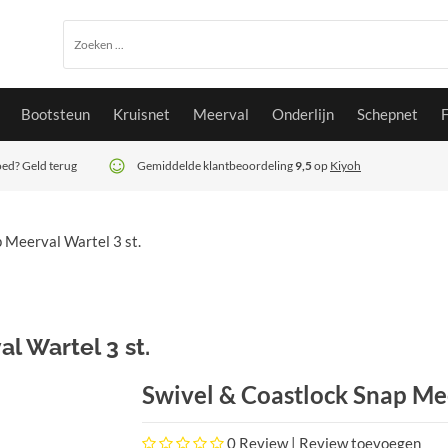
Bootsteun
Kruisnet
Meerval
Onderlijn
Schepnet
goed? Geld terug
Gemiddelde klantbeoordeling
9,5
op
Kiyoh
 Meerval Wartel 3 st.
l Wartel 3 st.
Swivel & Coastlock Snap Mee
0
Review |
Review toevoegen