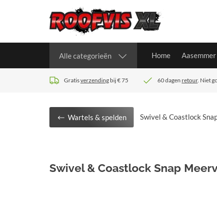
Home
Aasemmer
Alle categorieën
Gratis
verzending
bij € 75
60 dagen
retour
. Niet 
Swivel & Coastlock Snap
Wartels & spelden
Swivel & Coastlock Snap Meerva