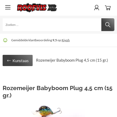
Gratis
60 dagen
Gemiddelde klantbeoordeling
verzending
retour
. Niet goed? Geld terug
bij € 75
9,5
op
Kiyoh
Rozemeijer Babyboom Plug 4,5 cm (15 gr.)
Kunstaas
Rozemeijer Babyboom Plug 4,5 cm (15
gr.)