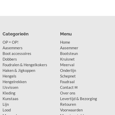
Categorieën
Menu
OP = OP!
Home
Aasemmers
Aasemmer
Boot accessoires
Bootsteun
Dobbers
Kruisnet
Foudralen & Hengelkokers
Meerval
Haken & Jigkoppen
Onderlijn
Hengels
Schepnet
Hengelrekken
Foudraal
IJsvissen
Contact ✉
Kleding
Over ons
Kunstaas
Levertijd & Bezorging
Lijn
Retouren
Lood
Voorwaarden