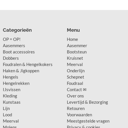
Categorieën
Menu
OP = OP!
Home
Aasemmers
Aasemmer
Boot accessoires
Bootsteun
Dobbers
Kruisnet
Foudralen & Hengelkokers
Meerval
Haken & Jigkoppen
Onderlijn
Hengels
Schepnet
Hengelrekken
Foudraal
IJsvissen
Contact ✉
Kleding
Over ons
Kunstaas
Levertijd & Bezorging
Lijn
Retouren
Lood
Voorwaarden
Meerval
Meestgestelde vragen
Molens
Privacy & cookies