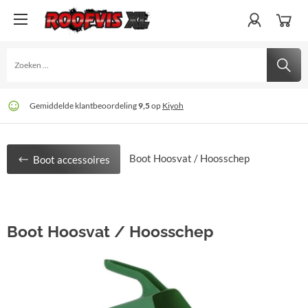
Gratis
60 dagen
Gemiddelde klantbeoordeling
verzending
retour
. Niet goed? Geld terug
bij € 75
9,5
op
Kiyoh
Boot Hoosvat / Hoosschep
Boot accessoires
Boot Hoosvat / Hoosschep