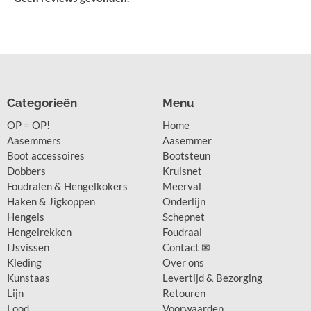
Categorieën
Menu
OP = OP!
Home
Aasemmers
Aasemmer
Boot accessoires
Bootsteun
Dobbers
Kruisnet
Foudralen & Hengelkokers
Meerval
Haken & Jigkoppen
Onderlijn
Hengels
Schepnet
Hengelrekken
Foudraal
IJsvissen
Contact ✉
Kleding
Over ons
Kunstaas
Levertijd & Bezorging
Lijn
Retouren
Lood
Voorwaarden